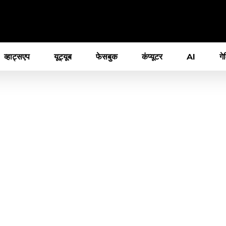
व्हाट्सएप
यूट्यूब
फेसबुक
कंप्यूटर
AI
गे