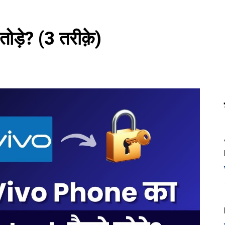
ड़े? (3 तरीक़े)