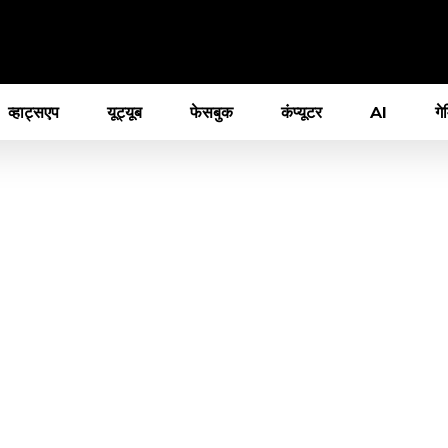
व्हाट्सएप
यूट्यूब
फेसबुक
कंप्यूटर
AI
गे