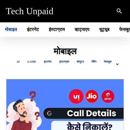
Tech Unpaid
मोबाइल
इंटरनेट
इंस्टाग्राम
व्हाट्सएप
यूट्यूब
फेसबु
मोबाइल
AI
GAME
इंटरनेट
इंस्टाग्राम
कंप्यूटर
गेमिंग
फेसबुक